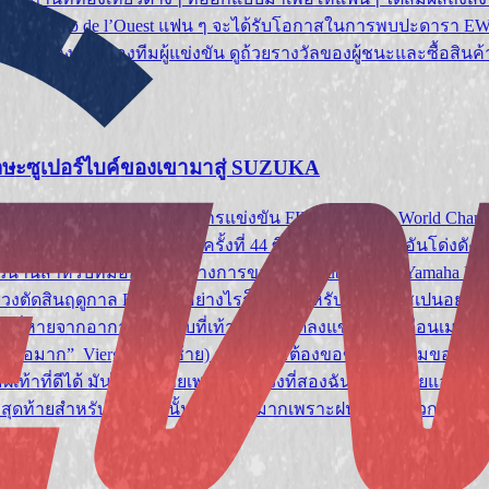
obile Club de l’Ouest แฟน ๆ จะได้รับโอกาสในการพบปะดารา EWC ท
งเป็นทางการของทีมผู้แข่งขัน ดูถ้วยรางวัลของผู้ชนะและซื้อสินค้
กษะซูเปอร์ไบค์ของเขามาสู่ SUZUKA
รอบที่สามอันน่าตื่นเต้นของการแข่งขัน FIM Endurance World Champ
Hours Endurance Race ครั้งที่ 44 ซึ่งจัดขึ้นที่สถานที่อันโด่งดัง ส
วนานสำหรับทีมอย่างเป็นทางการของ Yamalube YART Yamaha EWC
งตัดสินฤดูกาล Bol d’Orอย่างไรก็ตาม สำหรับเอซชาวสเปนอย่าง V
ima ที่หายจากอาการบาดเจ็บที่เท้าและไม่ได้ลงแข่งตั้งแต่เดือนเมษา
สึกเหลือเชื่อมาก” Vierge (ภาพซ้าย) กล่าว “ผมต้องขอขอบคุณทีมขอ
เท้าที่ดีได้ มันไม่ง่ายเลยเพราะในช่วงที่สองฉันมีรถนิรภัยและฉันก
ุดท้ายสำหรับพวกเขานั้นก็ลำบากมากเพราะฝนตก แต่พวกเขาก็แค่ตั