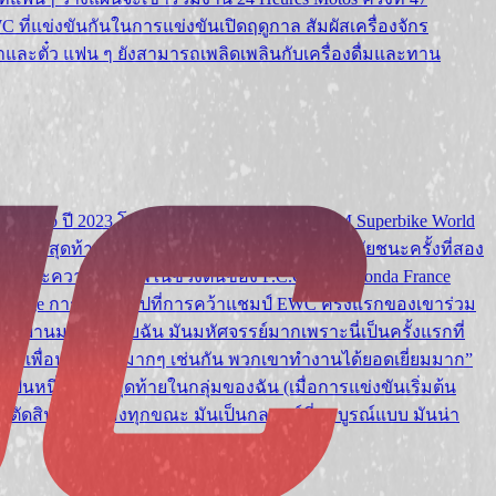
ี่แข่งขันกันในการแข่งขันเปิดฤดูกาล สัมผัสเครื่องจักร
าและตั๋ว แฟน ๆ ยังสามารถเพลิดเพลินกับเครื่องดื่มและทาน
ionship ปี 2023 โดย Xavi Vierge สตาร์ของ FIM Superbike World
ถานที่สุดท้ายในญี่ปุ่นเมื่อเดือนสิงหาคมปีที่แล้วชัยชนะครั้งที่สอง
 และความพ่ายแพ้ในช่วงต้นของ F.C.C. TSR Honda France
ierge การมุ่งเน้นไปที่การคว้าแชมป์ EWC ครั้งแรกของเขาร่วม
ยนที่ผ่านมา“สำหรับฉัน มันมหัศจรรย์มากเพราะนี่เป็นครั้งแรกที่
งผมและเพื่อนร่วมทีมมากๆ เช่นกัน พวกเขาทำงานได้ยอดเยี่ยมมาก”
็เป็นหนึ่งในคนสุดท้ายในกลุ่มของฉัน (เมื่อการแข่งขันเริ่มต้น
ดสินใจถูกต้องทุกขณะ มันเป็นกลยุทธ์ที่สมบูรณ์แบบ มันน่า