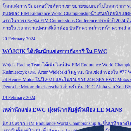
โลกแห่งการขี่มอเตอร์ไซค์พวกเขาขยายขอบเขตไปไกลกว่าการแข่
ดูแลของ FIM Endurance World Championshipนำเสนอโดยนักแสดงหญิ
แรกในการประชุม FIM Commissions Conference ประจำปี 2024 ที
ภายในเวลากว่าแปดนาทีเล็กน้อย บันทึกความก้าวหน้า ความสำเร็จ แล
20 February 2024
WÓJCIK ได้เพิ่มนักแข่งชาวฮังการี ใน EWC
Wójcik Racing Team ได้เพิ่มไลน์อัพ FIM Endurance World Champi
Kuśmierczyk และ Artur Wielebski ในฐานะนักแข่งสำรองใน #77 
24 Heures Motos ในปี 2021 และในรายการ 24H SPA EWC Motos ครั
Deutsche Motorradmeisterschaft สำหรับทีม BCC Alpha van Zon 
19 February 2024
เหล่านักแข่ง EWC มุ่งหน้ากลับสู่ตัวเมือง LE MANS
นักแข่งจาก FIM Endurance World Championship จะขึ้นเวทีกลางใน 
แรกนับตั้งแต่ปี 2019 ที่ Place des Jacobins du Mans จะจัดกิจกรร