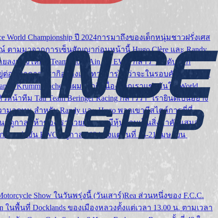
ce World Championship ปี 2024การมาถึงของเด็กหนุ่มชาวฝรั่งเศส
ูรณ์ ตามมาจากการเซ็นสัญญาก่อนหน้านี้ Hugo Clère และ Randy
่งเคยลงแข่งให้กับ Team Moto-Ain ใน EWC กล่าว “อันดับแรก
ยู่ต่อหน้าคาวาซากิอย่างเป็นทางการไม่ว่าจะในรอบคัดเลือกหรือ
 Krummunacher ที่ผมรู้จักดี เนื่องจากเราแข่งกันใน World
ัวหน้าทีม Tati Team Beringer Racing กล่าวว่า “เรายินดีเป็นอย่าง
ื่องความอดทน สำหรับ Randy และ Hugo พวกเขามีสไตล์การขี่ที่
ฤดูกาลที่ห้าของเราด้วยกัน การมีหุ้นส่วนเป็นสิ่งสำคัญเสมอ
การแข่งขัน EWC ฤดูกาล 2024 ตั้งแต่วันที่ 18-21 เมษายน
rcycle Show ในวันพรุ่งนี้ (วันเสาร์)Rea ส่วนหนึ่งของ F.C.C.
 ในพื้นที่ Docklands ของเมืองหลวงตั้งแต่เวลา 13.00 น. ตามเวลา