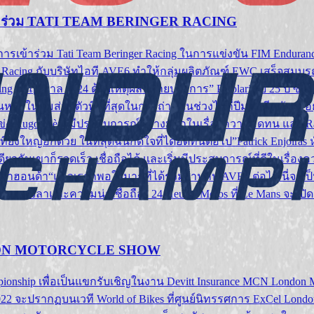
เข้าร่วม TATI TEAM BERINGER RACING
ารเข้าร่วม Tati Team Beringer Racing ในการแข่งขัน FIM Enduran
er Racing กับบริษัทไอที AVE6 ทำให้กลุ่มผลิตภัณฑ์ EWC เสร็จสมบ
cing ในฤดูกาล 2024 ด้วยเหตุผลหลายประการ” Perolari วัย 25 ปี ซึ
นทีมส่วนตัวที่ดีที่สุดในกองถ่าย ในช่วงไม่กี่ปีมานี้ทีมมักจะอ
ง Hugo Clère มีประสบการณ์อย่างมากในเรื่องความอดทน และ Randy
่งใหญ่อีกด้วย ในที่สุดฉันก็ดีใจที่ได้อดทนต่อไป”Patrick Enjolras ห
ะเดียวกันเขาก็รวดเร็ว เชื่อถือได้ และเริ่มมีประสบการณ์ที่ดีในเร
ฮอนด้า“แล้วเราก็พอใจมากที่ได้ร่วมงานกับ AVE6 ต่อไป นี่จะเป็น
ระยะเวลาและความน่าเชื่อถือ” 24 Heures Motos ที่ Le Mans จะเปิด
ONDON MOTORCYCLE SHOW
ship เพื่อเป็นแขกรับเชิญในงาน Devitt Insurance MCN London Moto
22 จะปรากฏบนเวที World of Bikes ที่ศูนย์นิทรรศการ ExCel London