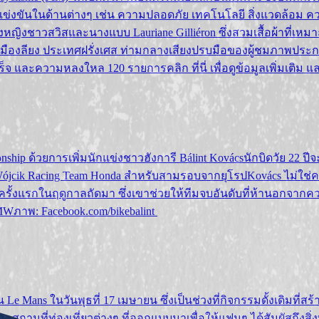
งขันในด้านต่างๆ เช่น ความปลอดภัย เทคโนโลยี สิ่งแวดล้อม ค
งชาวสวิสและนางแบบ Lauriane Gilliéron ซึ่งสวมเสื้อผ้าที่เหมาะ
่เมืองลียง ประเทศฝรั่งเศส ท่ามกลางเสียงปรบมือของผู้ชมภาพประก
ะความหลงใหล 120 รายการคลิก ที่นี่ เพื่อดูข้อมูลเพิ่มเติม และคล
onship ด้วยการเพิ่มนักแข่งชาวฮังการี Bálint Kovácsนักบิดวัย 22 
Wójcik Racing Team Honda สำหรับสามรอบจากยุโรปKovács ไม่ใช่ค
้งแรกในฤดูกาลถัดมา ซึ่งเขาช่วยให้ทีมจบอันดับที่ห้านอกจากความ
BMWภาพ: Facebook.com/bikebalint
Le Mans ในวันพุธที่ 17 เมษายน ซึ่งเป็นช่วงที่กิจกรรมดั้งเดิมที่
มและสถานที่ท่องเที่ยวต่างๆ ที่ออกแบบมาเพื่อให้แฟนๆ ได้สัมผัสถึงสิ