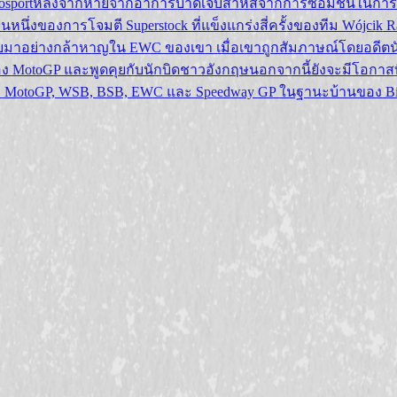
osportหลังจากหายจากอาการบาดเจ็บสาหัสจากการซ้อมชนในการแข่งขั
นึ่งของการโจมตี Superstock ที่แข็งแกร่งสี่ครั้งของทีม Wójcik Rac
าอย่างกล้าหาญใน EWC ของเขา เมื่อเขาถูกสัมภาษณ์โดยอดีตนักแข่
ง MotoGP และพูดคุยกับนักบิดชาวอังกฤษนอกจากนี้ยังจะมีโอกาสที
ินกับ MotoGP, WSB, BSB, EWC และ Speedway GP ในฐานะบ้านของ B