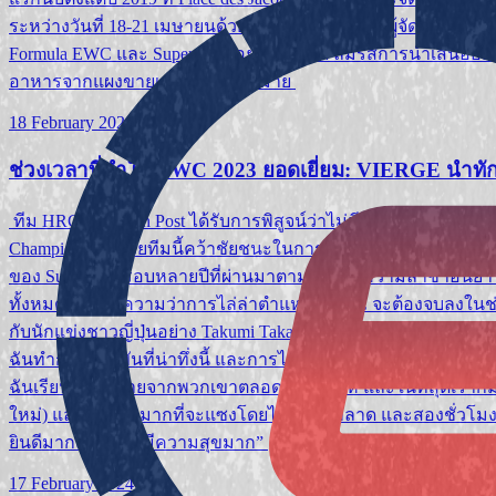
ระหว่างวันที่ 18-21 เมษายนด้วยความพยายามของผู้จัดงาน Autom
Formula EWC และ Superstock อย่างใกล้ชิด ลิ้มรสการนำเสนออย่า
อาหารจากแผงขายเครื่องดื่มมากมาย
18 February 2024
ช่วงเวลาที่ทำให้ EWC 2023 ยอดเยี่ยม: VIERGE นำทั
ทีม HRC กับ Japan Post ได้รับการพิสูจน์ว่าไม่มีใครแพ้ใครได้ใน
Championship ช่วยทีมนี้คว้าชัยชนะในการแข่งขัน Coca-Cola Suzuka 8 
ของ Suzuka ในรอบหลายปีที่ผ่านมาตามมาด้วยความล่าช้าอันยา
ทั้งหมดนี้หมายความว่าการไล่ล่าตำแหน่ง EWC จะต้องจบลงในช่ว
กับนักแข่งชาวญี่ปุ่นอย่าง Takumi Takahashi และ Tetsuta Nagash
ฉันทำการแข่งขันที่น่าทึ่งนี้ และการได้รับชัยชนะครั้งนี้ก็รู้
ฉันเรียนรู้มากมายจากพวกเขาตลอดทั้งสัปดาห์ และในที่สุดเราก็มีฝี
ใหม่) และมันยากมากที่จะแซงโดยไม่ทำผิดพลาด และสองชั่วโมงส
ยินดีมากและฉันก็มีความสุขมาก”
17 February 2024