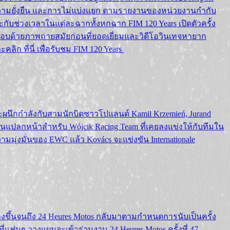
วามยั่งยืน และการไม่แบ่งแยก ตามรายงานของหน่วยงานกำกับ
กับช่วงเวลาในแต่ละฉากทั้งหกฉาก FIM 120 Years เปิดตัวครั้ง
อบด้วยภาพถ่ายสมัยก่อนที่ยอดเยี่ยมและวิดีโอวินเทจหายาก
ิก ที่นี่ เพื่อรับชม FIM 120 Years
ปีจะผนึกกำลังกับสามนักบิดชาวโปแลนด์ Kamil Krzemień, Jurand
นแปลกหน้าสำหรับ Wójcik Racing Team ที่เคยลงแข่งให้กับทีมใน
มุ่งมั่นของ EWC แล้ว Kovács จะแข่งขัน Internationale
สร้างขึ้นจนถึง 24 Heures Motos กลับมาตามกำหนดการนับเป็นครั้ง
่งที่แฟนๆ วางแผนจะเข้าร่วมงาน 24 Heures Motos ครั้งที่ 47