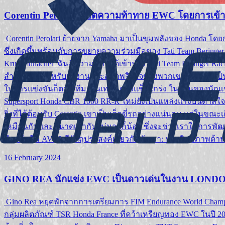
Corentin Perolari พิชิตความท้าทาย EWC โดยการ
Corentin Perolari ย้ายจาก Yamaha มาเป็นขุมพลังของ Honda โดยก
ซึ่งเกิดขึ้นพร้อมกับการขยายความร่วมมือของ Tati Team Bering
Krummunacher“ฉันมีความสุขที่ได้เข้าร่วม Tati Team Beringer Ra
สำหรับทีม สำหรับผลงานและสภาพจิตใจของพวกเขา พวกเขาเป็นหนึ่งใ
ในการแข่งขันก็ตาม ทีมงานเทคนิคจึงแข็งแกร่ง ในส่วนของนักแข่
Supersport Honda CBR 1000 RR-R ใหม่ยังเป็นแหล่งแรงบันดาลใจที่ยิ
ยิ่งที่ได้ต้อนรับ Corentin เขาเป็นเด็กขี่รถอย่างแน่นอน แต่ในขณ
เหมือนกันและขนาดเท่ากันไม่มากก็น้อย ซึ่งจะช่วยเราในการพัฒนา
สำหรับทีม AVE6 มีวัตถุประสงค์เดียวกันกับเรา: ประสิทธิภาพด้าน
16 February 2024
GINO REA นักแข่ง EWC เป็นดาวเด่นในงาน L
Gino Rea หยุดพักจากการเตรียมการ FIM Endurance World Champion
กลุ่มผลิตภัณฑ์ TSR Honda France ที่คว้าเหรียญทอง EWC ในปี 20