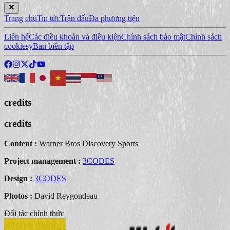
Trang chủ
Tin tức
Trận đấu
Đa phương tiện
Liên hệ
Các điều khoản và điều kiện
Chính sách bảo mật
Chính sách
cookiesy
Ban biên tập
credits
credits
Content :
Warner Bros Discovery Sports
Project management :
3CODES
Design :
3CODES
Photos :
David Reygondeau
Đối tác chính thức