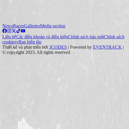
News
Races
Galleries
Media section
Liên hệ
Các điều khoản và điều kiện
Chính sách bảo mật
Chính sách
cookiesy
Ban biên tập
Thiết kế và phát triển bởi
3CODES
|
Powered by
EVENTRACK
|
©
copyright
2023.
All rights reserved
.