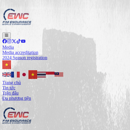
Media
Media accreditation
2024 Season registration
Trang chủ
Tin tức
Trận đấu
Đa phương tiện