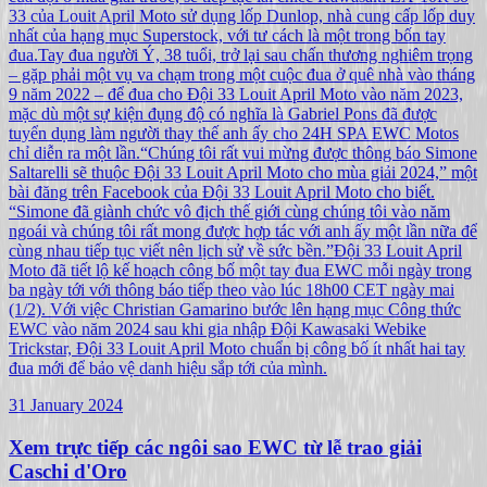
33 của Louit April Moto sử dụng lốp Dunlop, nhà cung cấp lốp duy
nhất của hạng mục Superstock, với tư cách là một trong bốn tay
đua.Tay đua người Ý, 38 tuổi, trở lại sau chấn thương nghiêm trọng
– gặp phải một vụ va chạm trong một cuộc đua ở quê nhà vào tháng
9 năm 2022 – để đua cho Đội 33 Louit April Moto vào năm 2023,
mặc dù một sự kiện đụng độ có nghĩa là Gabriel Pons đã được
tuyển dụng làm người thay thế anh ấy cho 24H SPA EWC Motos
chỉ diễn ra một lần.“Chúng tôi rất vui mừng được thông báo Simone
Saltarelli sẽ thuộc Đội 33 Louit April Moto cho mùa giải 2024,” một
bài đăng trên Facebook của Đội 33 Louit April Moto cho biết.
“Simone đã giành chức vô địch thế giới cùng chúng tôi vào năm
ngoái và chúng tôi rất mong được hợp tác với anh ấy một lần nữa để
cùng nhau tiếp tục viết nên lịch sử về sức bền.”Đội 33 Louit April
Moto đã tiết lộ kế hoạch công bố một tay đua EWC mỗi ngày trong
ba ngày tới với thông báo tiếp theo vào lúc 18h00 CET ngày mai
(1/2). Với việc Christian Gamarino bước lên hạng mục Công thức
EWC vào năm 2024 sau khi gia nhập Đội Kawasaki Webike
Trickstar, Đội 33 Louit April Moto chuẩn bị công bố ít nhất hai tay
đua mới để bảo vệ danh hiệu sắp tới của mình.
31 January 2024
Xem trực tiếp các ngôi sao EWC từ lễ trao giải
Caschi d'Oro