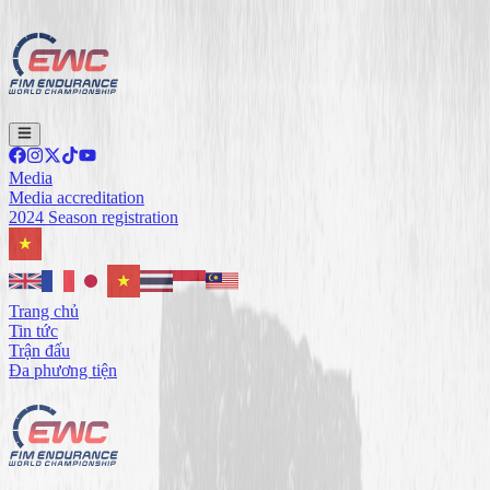
Media
Media accreditation
2024 Season registration
Trang chủ
Tin tức
Trận đấu
Đa phương tiện