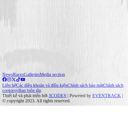
News
Races
Galleries
Media section
Liên hệ
Các điều khoản và điều kiện
Chính sách bảo mật
Chính sách
cookiesy
Ban biên tập
Thiết kế và phát triển bởi
3CODES
|
Powered by
EVENTRACK
|
©
copyright
2023.
All rights reserved
.