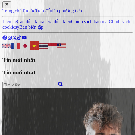
Trang chủ
Tin tức
Trận đấu
Đa phương tiện
Liên hệ
Các điều khoản và điều kiện
Chính sách bảo mật
Chính sách
cookiesy
Ban biên tập
Tin mới nhất
Tin mới nhất