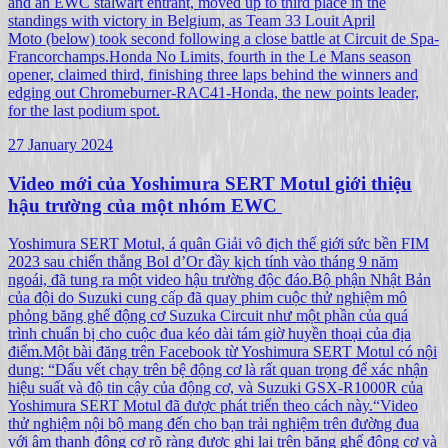
and an EWC stalwart entrant, moved up to third place in the
standings with victory in Belgium, as Team 33 Louit April
Moto (below) took second following a close battle at Circuit de Spa-
Francorchamps.Honda No Limits, fourth in the Le Mans season
opener, claimed third, finishing three laps behind the winners and
edging out Chromeburner-RAC41-Honda, the new points leader,
for the last podium spot.
27 January 2024
Video mới của Yoshimura SERT Motul giới thiệu
hậu trường của một nhóm EWC ​
Yoshimura SERT Motul, á quân Giải vô địch thế giới sức bền FIM
2023 sau chiến thắng Bol d’Or đầy kịch tính vào tháng 9 năm
ngoái, đã tung ra một video hậu trường độc đáo.Bộ phận Nhật Bản
của đội do Suzuki cung cấp đã quay phim cuộc thử nghiệm mô
phỏng băng ghế động cơ Suzuka Circuit như một phần của quá
trình chuẩn bị cho cuộc đua kéo dài tám giờ huyền thoại của địa
điểm.Một bài đăng trên Facebook từ Yoshimura SERT Motul có nội
dung: “Dấu vết chạy trên bệ động cơ là rất quan trọng để xác nhận
hiệu suất và độ tin cậy của động cơ, và Suzuki GSX-R1000R của
Yoshimura SERT Motul đã được phát triển theo cách này.“Video
thử nghiệm nội bộ mang đến cho bạn trải nghiệm trên đường đua
với âm thanh động cơ rõ ràng được ghi lại trên băng ghế động cơ và