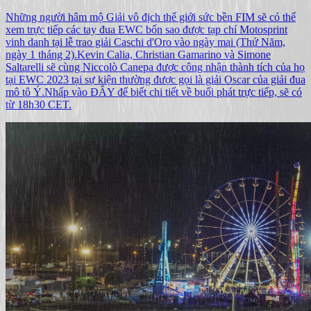
Những người hâm mộ Giải vô địch thế giới sức bền FIM sẽ có thể
xem trực tiếp các tay đua EWC bốn sao được tạp chí Motosprint
vinh danh tại lễ trao giải Caschi d'Oro vào ngày mai (Thứ Năm,
ngày 1 tháng 2).Kevin Calia, Christian Gamarino và Simone
Saltarelli sẽ cùng Niccolò Canepa được công nhận thành tích của họ
tại EWC 2023 tại sự kiện thường được gọi là giải Oscar của giải đua
mô tô Ý.Nhấp vào ĐÂY để biết chi tiết về buổi phát trực tiếp, sẽ có
từ 18h30 CET.​