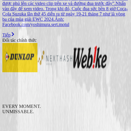
được phủ lên các video clip trên xe và đường đua trước đây”.Nhấn
vào đây để xem video. Trong khi đó, Cuộc đua sức bền 8 giờ Coca-
Cola Suzuka lần thứ 45 diễn ra từ ngày 19-21 tháng 7 như là vòng
ba của mùa giải EWC 2024.Ảnh:
Facebook.com/yoshimura.sert.motul
Tiếp
Đối tác chính thức
EVERY MOMENT.
UNMISSABLE.