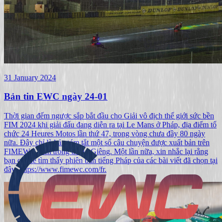
31 January 2024
Bản tin EWC ngày 24-01
Thời gian đếm ngược sắp bắt đầu cho Giải vô địch thế giới sức bền
FIM 2024 khi giải đấu đang diễn ra tại Le Mans ở Pháp, địa điểm tổ
chức 24 Heures Motos lần thứ 47, trong vòng chưa đầy 80 ngày
nữa. Đây chỉ là bản tóm tắt một số câu chuyện được xuất bản trên
FIMEWC.com trong tháng Giêng. Một lần nữa, xin nhắc lại rằng
bạn có thể tìm thấy phiên bản tiếng Pháp của các bài viết đã chọn tại
đây: https://www.fimewc.com/fr.