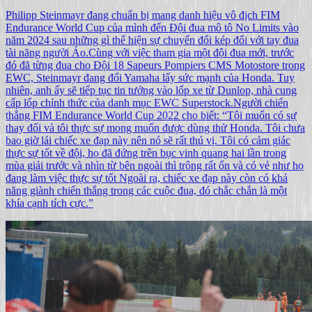
Philipp Steinmayr đang chuẩn bị mang danh hiệu vô địch FIM
Endurance World Cup của mình đến Đội đua mô tô No Limits vào
năm 2024 sau những gì thể hiện sự chuyển đổi kép đối với tay đua
tài năng người Áo.Cùng với việc tham gia một đội đua mới, trước
đó đã từng đua cho Đội 18 Sapeurs Pompiers CMS Motostore trong
EWC, Steinmayr đang đổi Yamaha lấy sức mạnh của Honda. Tuy
nhiên, anh ấy sẽ tiếp tục tin tưởng vào lốp xe từ Dunlop, nhà cung
cấp lốp chính thức của danh mục EWC Superstock.Người chiến
thắng FIM Endurance World Cup 2022 cho biết: “Tôi muốn có sự
thay đổi và tôi thực sự mong muốn được dùng thử Honda. Tôi chưa
bao giờ lái chiếc xe đạp này nên nó sẽ rất thú vị. Tôi có cảm giác
thực sự tốt về đội, họ đã đứng trên bục vinh quang hai lần trong
mùa giải trước và nhìn từ bên ngoài thì trông rất ổn và có vẻ như họ
đang làm việc thực sự tốt Ngoài ra, chiếc xe đạp này còn có khả
năng giành chiến thắng trong các cuộc đua, đó chắc chắn là một
khía cạnh tích cực.”