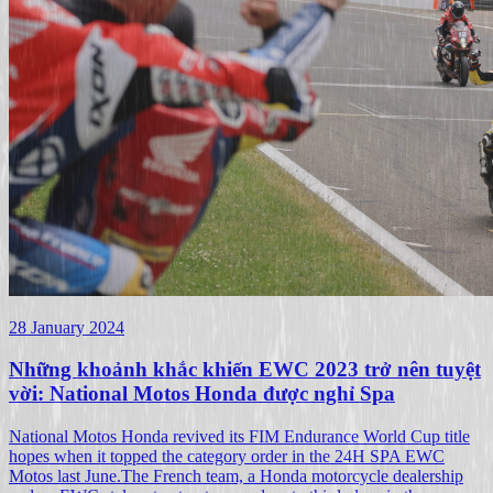
28 January 2024
Những khoảnh khắc khiến EWC 2023 trở nên tuyệt
vời: National Motos Honda được nghỉ Spa
National Motos Honda revived its FIM Endurance World Cup title
hopes when it topped the category order in the 24H SPA EWC
Motos last June.The French team, a Honda motorcycle dealership