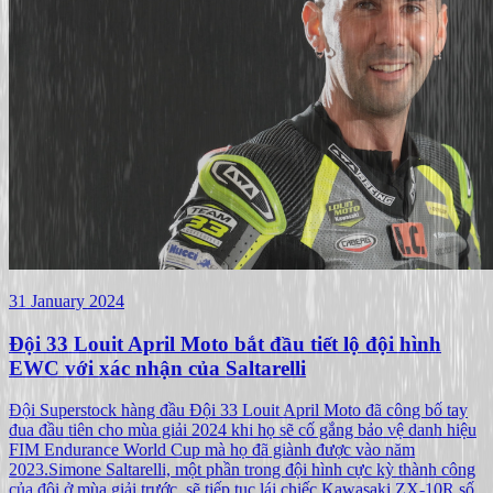
31 January 2024
Đội 33 Louit April Moto bắt đầu tiết lộ đội hình
EWC với xác nhận của Saltarelli
Đội Superstock hàng đầu Đội 33 Louit April Moto đã công bố tay
đua đầu tiên cho mùa giải 2024 khi họ sẽ cố gắng bảo vệ danh hiệu
FIM Endurance World Cup mà họ đã giành được vào năm
2023.Simone Saltarelli, một phần trong đội hình cực kỳ thành công
của đội ở mùa giải trước, sẽ tiếp tục lái chiếc Kawasaki ZX-10R số